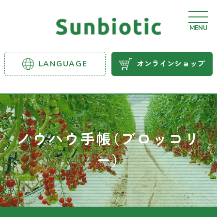
MENU
サンビ
LANGUAGE
オンラインショップ
オティ
ック農
業資材
ノウハウ手帳（ブロッコリ
ー）