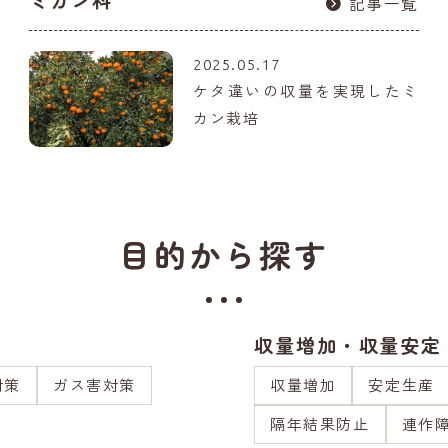
ミカン科
記事一覧
2025.05.17
ケタ違いの収量を実現したミ
カン栽培
目的から探す
収量増加・収量安定
対策
ガス害対策
収量増加
安定生産
隔年結果防止
連作