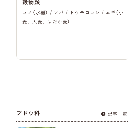
穀物類
コメ（水稲） / ソバ / トウモロコシ / ムギ（小
麦、大麦、はだか麦）
ブドウ科
記事一覧