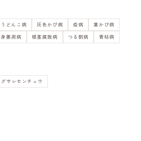
うどんこ病
灰色かび病
疫病
葉かび病
半身萎凋病
根茎腐敗病
つる割病
青枯病
ネグサレセンチュウ