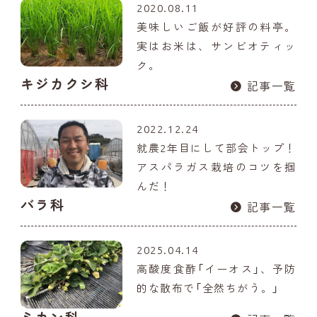
2020.08.11
美味しいご飯が好評の料亭。
実はお米は、サンビオティッ
ク。
キジカクシ科
記事一覧
2022.12.24
就農2年目にして部会トップ！
アスパラガス栽培のコツを掴
んだ！
バラ科
記事一覧
2025.04.14
高酸度食酢「イーオス」、予防
的な散布で「全然ちがう。」