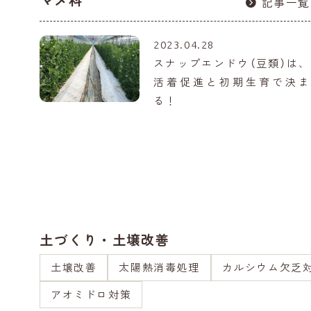
マメ科
記事一覧
2023.04.28
スナップエンドウ（豆類）は、
活着促進と初期生育で決ま
る！
土づくり・土壌改善
土壌改善
太陽熱消毒処理
カルシウム欠乏
アオミドロ対策