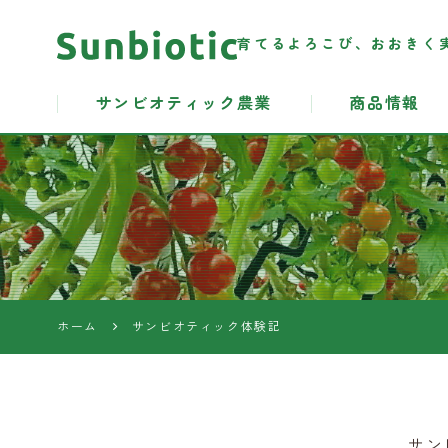
育てるよろこび、おおきく
サンビオティック農業
商品情報
サンビオテ
ィック農業
資材
ホーム
サンビオティック体験記
サン