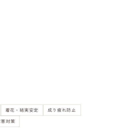
着花・結実安定
成り疲れ防止
障害対策