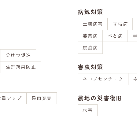
病気対策
土壌病害
立枯病
萎黄病
べと病
炭疽病
分けつ促進
害虫対策
生理落果防止
ネコブセンチュウ
農地の災害復旧
比重アップ
果肉充実
水害