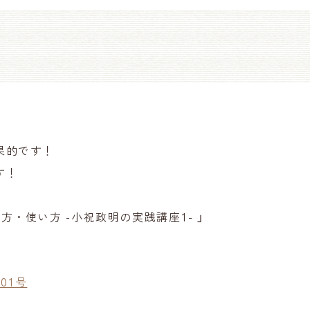
果的です！
す！
・使い方 -小祝政明の実践講座1- 」
01号