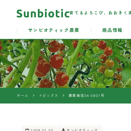
育てるよろこび、おおきく
サンビオティック農業
商品情報
サンビオテ
ィック農業
資材
ホーム
トピックス
農業通信06-0801号
2008.01.30
サンビオティック