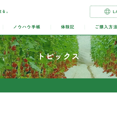
実る。
L
ノウハウ手帳
体験記
ご購入方
トピックス