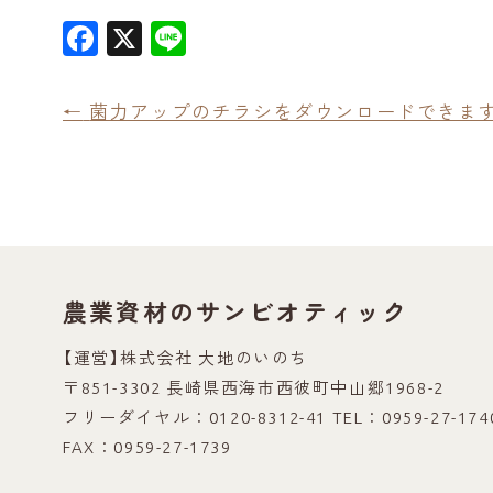
F
X
Li
a
n
c
e
←
菌力アップのチラシをダウンロードできま
e
b
o
o
k
農業資材のサンビオティック
【運営】株式会社 大地のいのち
〒851-3302 長崎県西海市西彼町中山郷1968-2
フリーダイヤル：0120-8312-41
TEL：0959-27-174
FAX：0959-27-1739