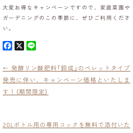
大変お得なキャンペーンですので、家庭菜園や
ガーデニングのこの季節に、ぜひご利用くださ
い。
F
X
Li
a
n
c
e
←
発酵リン酸肥料「鈴成」のペレットタイプ
e
発売に伴い、キャンペーン価格といたしま
b
o
す！（期間限定）
o
k
20Lボトル用の専用コックを無料で添付いた