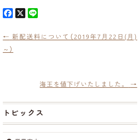
F
X
Li
a
n
c
e
←
新配送料について（2019年7月22日(月)
e
～）
b
o
o
k
海王を値下げいたしました。
→
トピックス