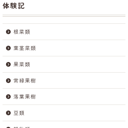
体験記
c
e
e
b
根菜類
o
o
葉茎菜類
k
果菜類
常緑果樹
落葉果樹
豆類