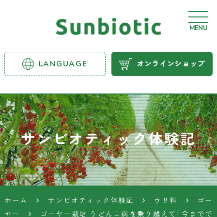
MENU
サンビ
LANGUAGE
オンラインショップ
オティ
ック農
業資材
サンビオティック体験記
ホーム
サンビオティック体験記
ウリ科
ゴー
ヤー
ゴーヤー栽培 うどんこ病を乗り越えて「今までで