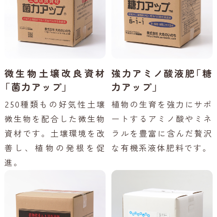
微生物土壌改良資材
強力アミノ酸液肥「糖
「菌力アップ」
力アップ」
250種類もの好気性土壌
植物の生育を強力にサポ
微生物を配合した微生物
ートするアミノ酸やミネ
資材です。土壌環境を改
ラルを豊富に含んだ贅沢
善し、植物の発根を促
な有機系液体肥料です。
進。