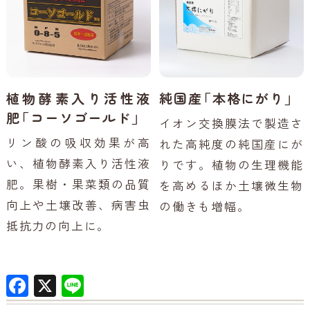
植物酵素入り活性液
純国産「本格にがり」
肥「コーソゴールド」
イオン交換膜法で製造さ
リン酸の吸収効果が高
れた高純度の純国産にが
い、植物酵素入り活性液
りです。植物の生理機能
肥。果樹・果菜類の品質
を高めるほか土壌微生物
向上や土壌改善、病害虫
の働きも増幅。
抵抗力の向上に。
F
X
Li
a
n