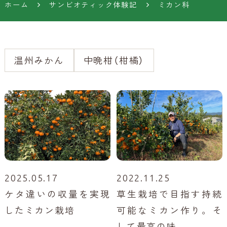
ホーム
サンビオティック体験記
ミカン科
温州みかん
中晩柑（柑橘）
2025.05.17
2022.11.25
ケタ違いの収量を実現
草生栽培で目指す持続
したミカン栽培
可能なミカン作り。そ
して最高の味。