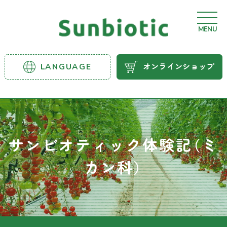
MENU
サンビ
LANGUAGE
オンラインショップ
オティ
ック農
業資材
サンビオティック体験記（ミ
カン科）