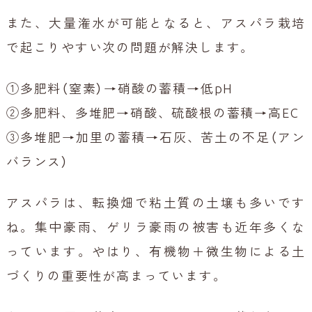
また、大量潅水が可能となると、アスパラ栽培
で起こりやすい次の問題が解決します。
①多肥料（窒素）→硝酸の蓄積→低pH
②多肥料、多堆肥→硝酸、硫酸根の蓄積→高EC
③多堆肥→加里の蓄積→石灰、苦土の不足（アン
バランス）
アスパラは、転換畑で粘土質の土壌も多いです
ね。集中豪雨、ゲリラ豪雨の被害も近年多くな
っています。
やはり、有機物＋微生物による土
づくりの重要性が高まっています。