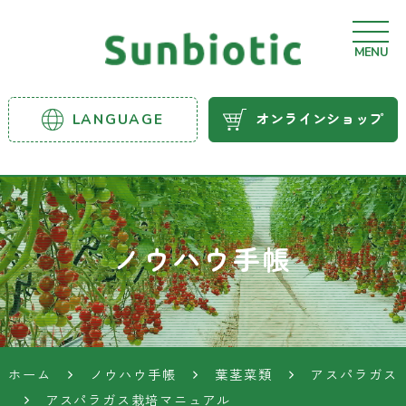
MENU
サンビ
LANGUAGE
オンラインショップ
オティ
ック農
業資材
ノウハウ手帳
ホーム
ノウハウ手帳
葉茎菜類
アスパラガス
アスパラガス栽培マニュアル