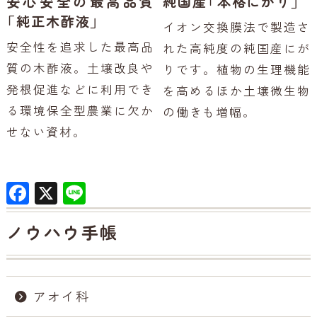
安心安全の最高品質
純国産「本格にがり」
「純正木酢液」
イオン交換膜法で製造さ
安全性を追求した最高品
れた高純度の純国産にが
質の木酢液。土壌改良や
りです。植物の生理機能
発根促進などに利用でき
を高めるほか土壌微生物
る環境保全型農業に欠か
の働きも増幅。
せない資材。
F
X
Li
a
n
ノウハウ手帳
c
e
e
b
アオイ科
o