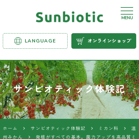
MENU
サンビ
LANGUAGE
オンラインショップ
オティ
ック農
業資材
サンビオティック体験記
ホーム
サンビオティック体験記
ミカン科
温
州みかん
発根がすべての基本。菌力アップを高品質ミ