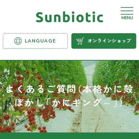
MENU
サンビ
LANGUAGE
オンラインショップ
オティ
ック農
業資材
よくあるご質問（本格かに殻
ぼかし「かにキング～」）