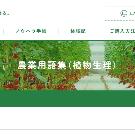
実る。
L
ノウハウ手帳
体験記
ご購入方
農業用語集（植物生理）