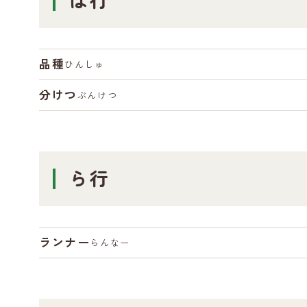
は行
品種
ひんしゅ
分けつ
ぶんけつ
ら行
ランナー
らんなー