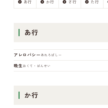
あ行
か行
さ行
た行
あ行
アレロパシー
あれろぱしー
晩生
おくて・ばんせい
か行