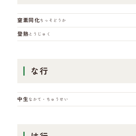
窒素同化
ちっそどうか
登熟
とうじゅく
な行
中生
なかて・ちゅうせい