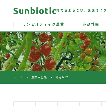
育てるよろこび、おおきく
サンビオティック農業
商品情報
サンビオテ
ィック農業
資材
ホーム
農業用語集
植物生理