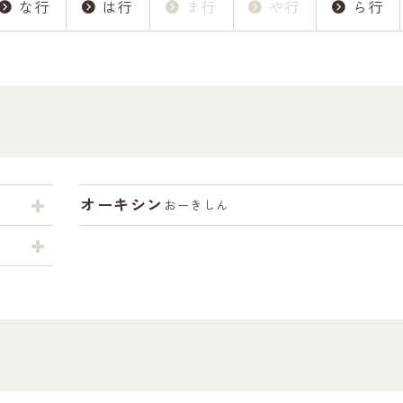
な行
は行
ま行
や行
ら行
オーキシン
おーきしん