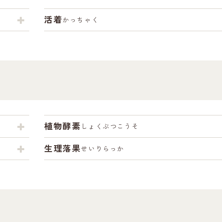
活着
かっちゃく
植物酵素
しょくぶつこうそ
生理落果
せいりらっか