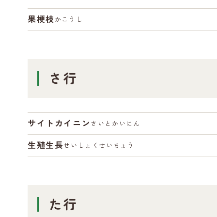
果梗枝
かこうし
さ行
サイトカイニン
さいとかいにん
生殖生長
せいしょくせいちょう
た行