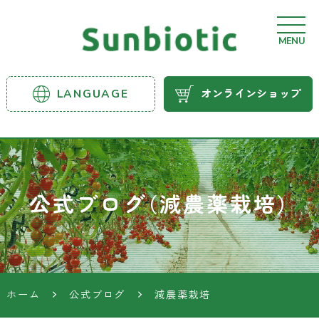
MENU
サンビ
LANGUAGE
オンラインショップ
オティ
ック農
業資材
公式ブログ（減農薬栽培）
ホーム
公式ブログ
減農薬栽培