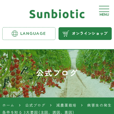
MENU
サンビ
LANGUAGE
オンラインショップ
オティ
ック農
業資材
公式ブログ
ホーム
公式ブログ
減農薬栽培
病害虫の発生
条件を知る 3大要因（主因、誘因、素因）