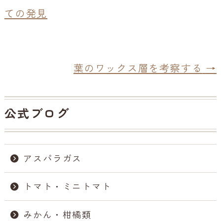
e
ての発見
b
o
o
k
葉のワックス層を考察する
→
公式ブログ
アスパラガス
トマト・ミニトマト
みかん・柑橘類